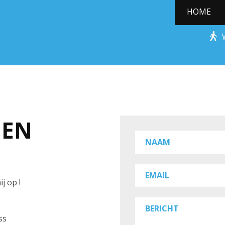
HOME
CONTACT
EEN
NAAM
EMAIL
j op !
BERICHT
Oss