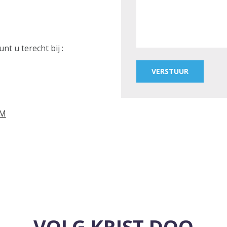
t u terecht bij :
VERSTUUR
OM
VOLG KRIST DOO